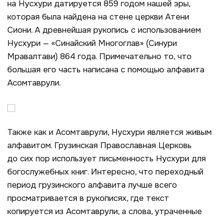
на Нусхури датируется 859 годом нашей эры,
которая была найдена на стене церкви Атени
Сиони. А древнейшая рукопись с использованием
Нусхури — «Синайский Многоглав» (Синури
Мравалтави) 864 года. Примечательно то, что
большая его часть написана с помощью алфавита
Асомтаврули.
Также как и Асомтаврули, Нусхури является живым
алфавитом. Грузинская Православная Церковь
до сих пор использует письменность Нусхури для
богослужебных книг. Интересно, что переходный
период грузинского алфавита лучше всего
просматривается в рукописях, где текст
копируется из Асомтаврули, а слова, утраченные