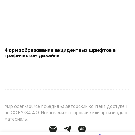
Формообразование акцидентных шрифтов в
графическом дизайне
Мир open-source победил © Авторский контент доступен
по CC BY-SA 4.0. Исключение: сторонние или производные
материалы.