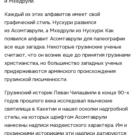
и Мхедрули.
Каждый из этих алфавитов имеет свой
графический стиль. Нусхури развился
из Асомтаврули, а Мхедрули из Нусхури. Как
появился алфавит Асомтаврули для палеографии
все еще загадка. Некоторые грузинские ученые
считают, что он возник еще до принятия грузинами
христианства, но большинство западных ученых
придерживаются армянского происхождения
грузинской письменности.
Грузинский историк Леван Чилашвили в конце 90-х
годов прошлого века исследовал языческие
святилища в Кахетии и нашел осколки надгробной
стелы, на которых шрифтом Асомтаврули
нанесены надписи маздеистского характера. Им и
грузинскими историками эти надписи датируются