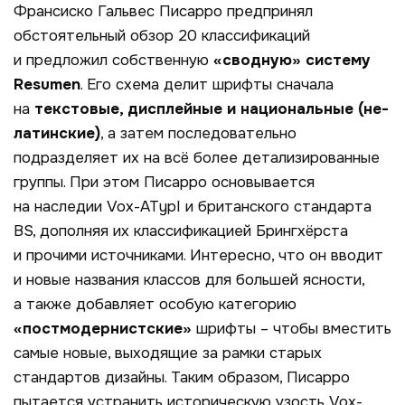
Франсиско Гальвес Писарро предпринял
обстоятельный обзор 20 классификаций
и предложил собственную
«сводную» систему
Resumen
. Его схема делит шрифты сначала
на
текстовые, дисплейные и национальные (не-
латинские)
, а затем последовательно
подразделяет их на всё более детализированные
группы. При этом Писарро основывается
на наследии Vox-ATypI и британского стандарта
BS, дополняя их классификацией Брингхёрста
и прочими источниками. Интересно, что он вводит
и новые названия классов для большей ясности,
а также добавляет особую категорию
«постмодернистские»
шрифты – чтобы вместить
самые новые, выходящие за рамки старых
стандартов дизайны. Таким образом, Писарро
пытается устранить историческую узость Vox-