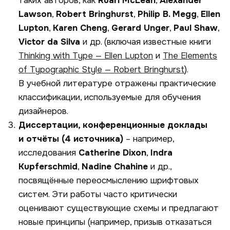
таких авторов, как
Ruari
McLean
,
Alexander
Lawson
,
Robert
Bringhurst
,
Philip
B. Megg
,
Ellen
Lupton
,
Karen Cheng
,
Gerard
Unger
,
Paul Shaw
,
Victor
da Silva
и др. (включая известные книги
Thinking with Type
— Ellen Lupton
и
The Elements
of Typographic Style
— Robert Bringhurst
).
В учебной литературе отражены практические
классификации, используемые для обучения
дизайнеров.
Диссертации, конференционные доклады
и отчёты (4 источника)
– например,
исследования
Catherine
Dixon
,
Indra
Kupferschmid
,
Nadine
Chahine
и др.,
посвящённые переосмыслению шрифтовых
систем. Эти работы часто критически
оценивают существующие схемы и предлагают
новые принципы (например, призыв отказаться