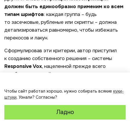
должен быть единообразно применим ко всем
типам шрифтов
: каждая группа – будь
то засечковые, рубленые или скрипты – должна
детализироваться равномерно, чтобы избежать
перекосов и лакун.
Сформулировав эти критерии, автор приступил
к созданию собственного решения – системы
Responsive
Vox
, нацеленной прежде всего
на
обучение дизайнеров и студентов-
графиков
.
Чтобы сайт работал хорошо, нужно собирать всякие
куки-
штуки
. Узнали? Согласны?
Четырёхуровневая система
Ладно
Responsive
Vox
Главная
Корзина
Responsive
Vox
– это попытка обновить латинскую