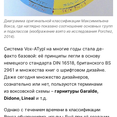
Диаграмма оригинальной классификации Максимильена
Вокса
, где наглядно показано соотношение основных групп
и подклассов (изображение взято из исследования
Porchez
,
2014).
Система Vox-ATypI на многие годы стала де-
факто базовой: её принципы легли в основу
немецкого стандарта DIN 16518, британского BS
2961 и множества книг о шрифтовом дизайне
.
Даже сегодня множество дизайнеров,
сознательно или нет, пользуются терминами
из воксовской схемы –
гарнитуры
Garalde
,
Didone
,
Lineal
и т.д.
Однако с течением времени в классификации
Вокса обнаружились изъяны. Ещё при её создании