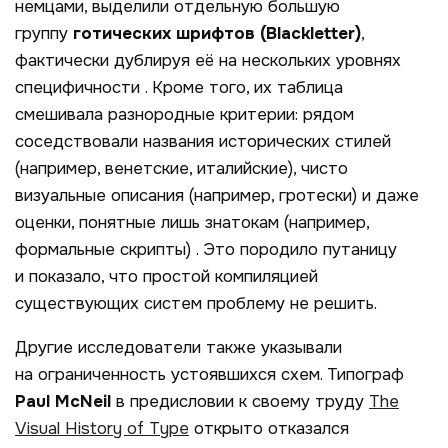
немцами, выделили отдельную большую
группу
готических шрифтов (
Blackletter
)
,
фактически дублируя её на нескольких уровнях
специфичности
. Кроме того, их таблица
смешивала разнородные критерии: рядом
соседствовали названия исторических стилей
(например,
венетские
,
италийские
), чисто
визуальные описания (например,
гротески
) и даже
оценки, понятные лишь знатокам (например,
формальные
скрипты)
. Это породило путаницу
и показало, что простой компиляцией
существующих систем проблему не решить.
Другие исследователи также указывали
на ограниченность устоявшихся схем. Типограф
Paul
McNeil
в предисловии к своему труду
The
Visual History of Type
открыто отказался