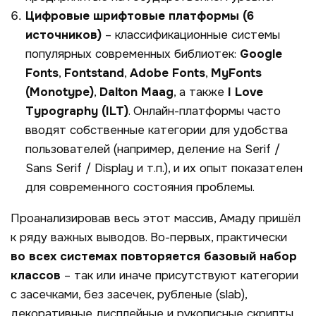
Цифровые шрифтовые платформы (6
источников)
– классификационные системы
популярных современных библиотек:
Google
Fonts
,
Fontstand
,
Adobe Fonts
,
MyFonts
(
Monotype
)
,
Dalton
Maag
, а также
I Love
Typography
(ILT)
. Онлайн-платформы часто
вводят собственные категории для удобства
пользователей (например, деление на
Serif /
Sans Serif /
Display
и т.п.), и их опыт показателен
для современного состояния проблемы.
Проанализировав весь этот массив, Амаду пришёл
к ряду важных выводов. Во-первых, практически
во всех системах повторяется базовый набор
классов
– так или иначе присутствуют категории
с засечками
,
без засечек
,
рубленые (slab)
,
декоративные дисплейные
и
рукописные скрипты
.