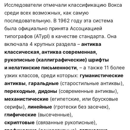
Исследователи отмечали классификацию Вокса
среди всех возможных, как самую
последовательную
. В 1962 году эта система
была официально принята Ассоциацией
типографов (ATypI) в качестве стандарта
. Она
включала 4 крупных раздела –
антиква
классическая, антиква современная,
рукописные (каллиграфические) шрифты
и нелатинские письменности
, – а также 11 более
узких классов, среди которых:
гуманистические
антиквы
,
гаральдные
(старостильные антиквы),
переходные
,
дидоны
(современные антиквы),
механистические
(египетские, или брусковые
серифы),
линейные
(гротески без засечек),
глифические
(высеченные),
скриптовые
(связанные рукописные),