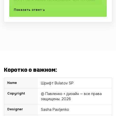
семейства студий с максимальным набором и
Показать ответ
многолетней полировкой. Если вам нравится
какой-то шрифт — смело приобретайте
расширенную версию для своего проекта.
Это
прямая поддержка автора.
Коротко о важном:
Name
Шрифт Bulatov SP
Copyright
© Павленко + дизайн — все права
защищены,
2026
Designer
Sasha Pavljenko