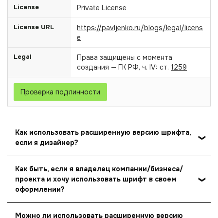
License
Private License
License URL
https://pavljenko.ru/blogs/legal/licens
e
Legal
Права защищены с момента
создания — ГК РФ, ч. IV: ст.
1259
Проверка подлинности
Как использовать расширенную версию шрифта,
если я дизайнер?
Дизайнер или создатель контента для третьего лица
Как быть, если я владелец компании/бизнеса/
(например, для заказчика) может использовать
проекта и хочу использовать шрифт в своем
расширенную версию шрифта, но не может
оформлении?
передавать файл шрифта третьему лицу.
Вы можете приобрести расширенную версию шрифта
Например, вы приобрели себе расширенную версию
Можно ли использовать расширенную версию
и лицензию на него для своей компании/бизнеса/