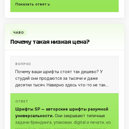
Показать ответ
используется — логотипы, листовки, визитки,
обложки и т.д. Если заказчик попросит
непосредственно файл шрифта — можете
передать ему бесплатную версию.
ЧАВО
Почему такая низкая цена?
ВОПРОС
Почему ваши шрифты стоят так дешево? У
студий они продаются за тысячи и даже
десятки тысяч. Наверно здесь что-то не так…
ОТВЕТ
Шрифты SP — авторские шрифты разумной
универсальности.
Они закрывают типичные
задачи брендинга, упаковки, digital и печати, но
могут быть менее «всеядными», чем топовые