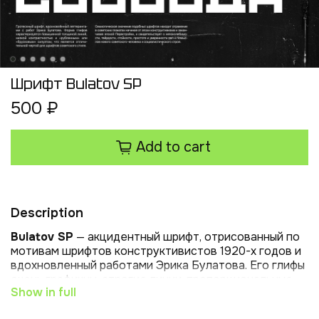
Шрифт Bulatov SP
500 ₽
Add to cart
Description
Bulatov SP
— акцидентный шрифт, отрисованный по
мотивам шрифтов конструктивистов 1920-х годов и
вдохновленный работами Эрика Булатова. Его глифы
очень графичны: строгие линии, пропорциональные
Show in full
толщины и наклоны, выверенная сетка. Еще одна
характерная особенность — отсутствие нижних