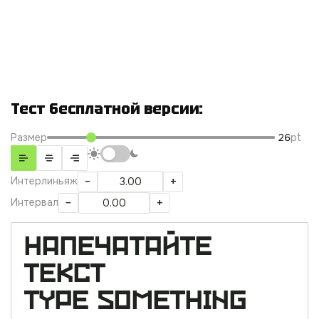
выносных элементов. Такой рисунок делает шрифт
уместным в акцидентных задачах, где важны
графическая строгость и конструктивистская
структура. В комплекте — расширенная версия
шрифта и электронная лицензия. Подойдет для
плакатной, выставочной и брендовой графики с
жесткой геометрией.
Тест бесплатной версии:
Размер
26
pt
−
+
Интерлиньяж
−
+
Интервал
Напечатайте 
текст

Type something