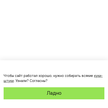
Мир open-source победил © Авторский контент доступен
по CC BY-SA 4.0. Исключение: сторонние или производные
материалы.
Чтобы сайт работал хорошо, нужно собирать всякие
куки-
штуки
. Узнали? Согласны?
Ладно
Главная
Корзина